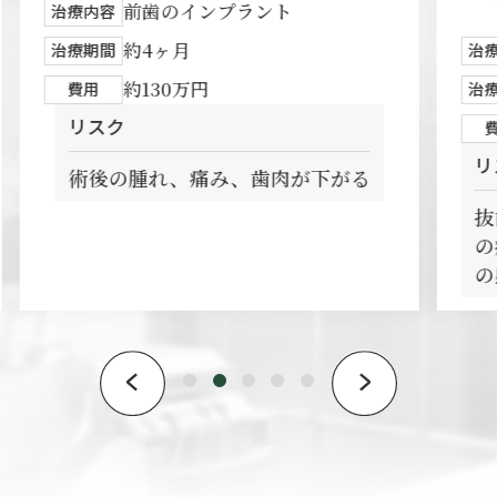
前歯のインプラント
治療内容
約4ヶ月
治療期間
治
約130万円
費用
治
リスク
リ
術後の腫れ、痛み、歯肉が下がる
抜
の
の