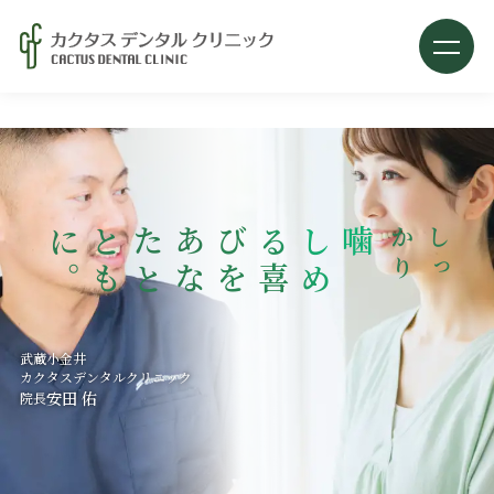
>
当院のインプラント治療について
あ
な
た
と
と
も
に
。
を
噛
み
し
め
る
喜
び
り
し
っ
か
経歴・資格
インプラント実績紹介
選ばれる理由
武蔵小金井
カクタスデンタルクリニック
インプラントで変わる人生
安田 佑
院長
料金・システムについて