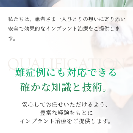
安心の治療オプション
インプラント保証システム
私たちは、患者さま一人ひとりの想いに寄り添い
安全で効果的なインプラント治療
をご提供しま
インプラント料金・ローン
す。
アクセス
ご予約後の流れ
QUALIFICATION
難症例にも対応できる
よくある質問
確かな知識と技術。
安心してお任せいただけるよう、
豊富な経験をもとに
インプラント治療をご提供します。