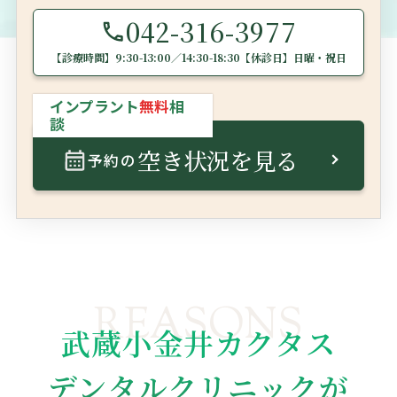
042-316-3977
【診療時間】
9:30-13:00／14:30-18:30
【休診日】日曜・祝日
インプラント
無料
相
談
空き状況を見る
予約の
REASONS
武蔵小金井カクタス
デンタルクリニックが