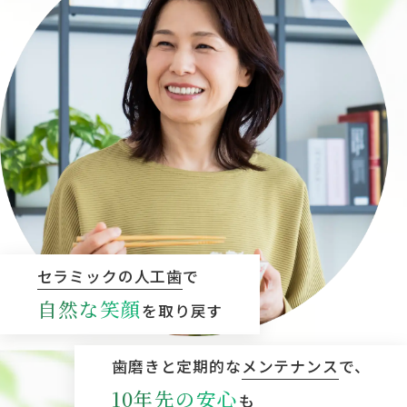
セラミックの人工歯
で
自然な笑顔
を取り戻す
歯磨きと定期的な
メンテナンス
で、
10年先の安心
も