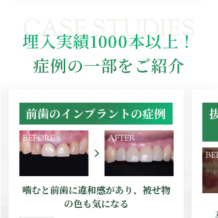
CASE STUDIES
埋入実績1000本以上！
症例の一部をご紹介
前歯のインプラントの症例
BEFORE
AFTER
BE
噛むと前歯に違和感があり、被せ物
の色も気になる