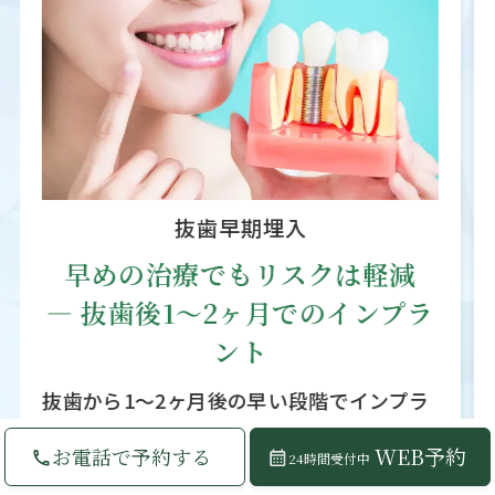
抜歯早期埋入
早めの治療でもリスクは軽減
― 抜歯後1〜2ヶ月でのインプラ
ント
抜歯から1〜2ヶ月後の早い段階でインプラ
ントを埋入。歯ぐきが治ってからの治療な
WEB予約
お電話で予約する
24時間受付中
ので感染リスクが抑えられ、治療期間も短