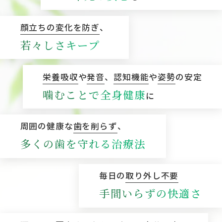
顔立ちの変化を防ぎ
、
若々しさキープ
栄養吸収
や
発音
、
認知機能
や
姿勢
の安定
噛むことで全身健康
に
周囲の健康な
歯を削らず
、
多くの歯を守れる治療法
毎日の
取り外し不要
手間いらずの快適さ