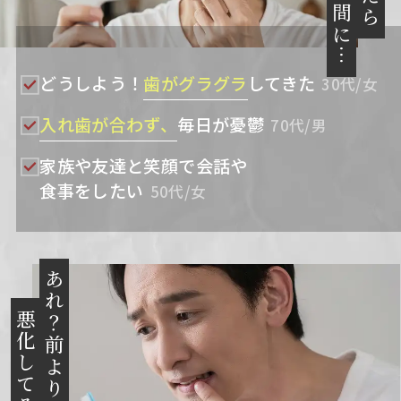
いつの間に…
どうしよう！
歯がグラグラ
してきた
30代/女
入れ歯が合わず、
毎日が憂鬱
70代/男
家族や友達と笑顔で会話や
食事をしたい
50代/女
あれ？前より
悪化してるかも…